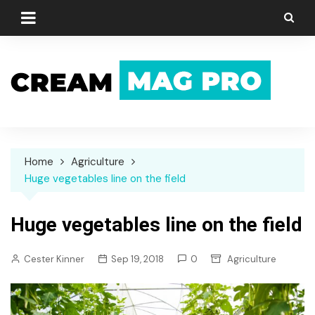
Skip
to
content
Home
Agriculture
Huge vegetables line on the field
Huge vegetables line on the field
Cester Kinner
Sep 19, 2018
0
Agriculture