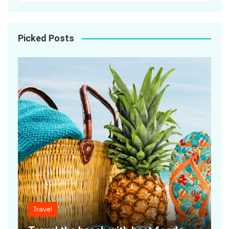
Picked Posts
Travel
P