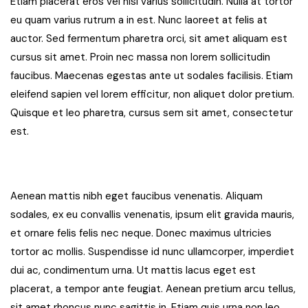
Etiam placerat eros vel nisl varius sollicitudin. Nulla at tortor
eu quam varius rutrum a in est. Nunc laoreet at felis at
auctor. Sed fermentum pharetra orci, sit amet aliquam est
cursus sit amet. Proin nec massa non lorem sollicitudin
faucibus. Maecenas egestas ante ut sodales facilisis. Etiam
eleifend sapien vel lorem efficitur, non aliquet dolor pretium.
Quisque et leo pharetra, cursus sem sit amet, consectetur
est.
Aenean mattis nibh eget faucibus venenatis. Aliquam
sodales, ex eu convallis venenatis, ipsum elit gravida mauris,
et ornare felis felis nec neque. Donec maximus ultricies
tortor ac mollis. Suspendisse id nunc ullamcorper, imperdiet
dui ac, condimentum urna. Ut mattis lacus eget est
placerat, a tempor ante feugiat. Aenean pretium arcu tellus,
sit amet rhoncus nunc sagittis in. Etiam quis urna non leo