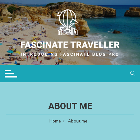
Skip
to
content
ABOUT ME
Home
About me