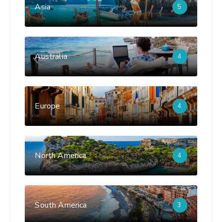
Asia
5
Australia
4
Europe
4
North America
4
South America
3