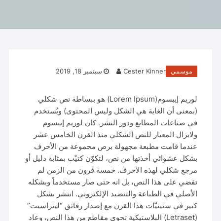
موسمي
Cester Kinner
سبتمبر 18, 2019
لوريم إيبسوم(Lorem Ipsum) هو ببساطة نص شكلي
(بمعنى أن الغاية هي الشكل وليس المحتوى) ويُستخدم
في صناعات المطابع ودور النشر. كان لوريم إيبسوم
ولايزال المعيار للنص الشكلي منذ القرن الخامس عشر
عندما قامت مطبعة مجهولة برص مجموعة من الأحرف
بشكل عشوائي أخذتها من نص، لتكوّن كتيّب بمثابة دليل أو
مرجع شكلي لهذه الأحرف. خمسة قرون من الزمن لم
تقضي على هذا النص، بل انه حتى صار مستخدماً وبشكله
الأصلي في الطباعة والتنضيد الإلكتروني. انتشر بشكل
كبير في ستينيّات هذا القرن مع إصدار رقائق “ليتراسيت”
(Letraset) البلاستيكية تحوي مقاطع من هذا النص، وعاد