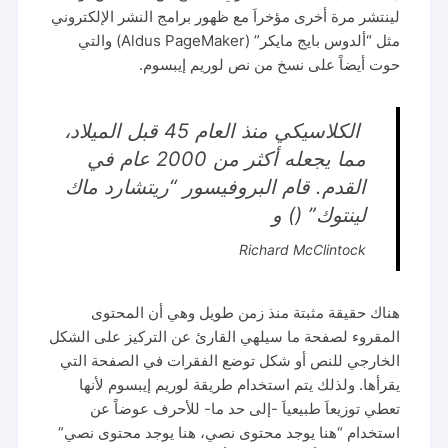
لينتشر مرة أخرى مؤخراَ مع ظهور برامج النشر الإلكتروني
مثل “ألدوس بايج مايكر” (Aldus PageMaker) والتي
حوت أيضاً على نسخ من نص لوريم إيبسوم.
الكلاسيكي منذ العام 45 قبل الميلاد،
مما يجعله أكثر من 2000 عام في
القدم. قام البروفيسور “ريتشارد ماك
لينتوك” () و
Richard McClintock
هناك حقيقة مثبتة منذ زمن طويل وهي أن المحتوى
المقروء لصفحة ما سيلهي القارئ عن التركيز على الشكل
الخارجي للنص أو شكل توضع الفقرات في الصفحة التي
يقرأها. ولذلك يتم استخدام طريقة لوريم إيبسوم لأنها
تعطي توزيعاَ طبيعياَ -إلى حد ما- للأحرف عوضاً عن
استخدام “هنا يوجد محتوى نصي، هنا يوجد محتوى نصي”