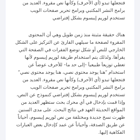
فتجعلها تبدو (أي الأحرف) وكأنها نص مقروء. العديد من
برامح النشر المكتبي وبرامح تحرير صفحات الويب
تستخدم لوريم إيبسوم بشكل إفتراضي
هناك حقيقة مثبتة منذ زمن طويل وهي أن المحتوى
المقروء لصفحة ما سيلهي القارئ عن التركيز على الشكل
الخارجي للنص أو شكل توضع الفقرات في الصفحة التي
يقرأها. ولذلك يتم استخدام طريقة لوريم إيبسوم لأنها
تعطي توزيعاَ طبيعياَ -إلى حد ما- للأحرف عوضاً عن
استخدام “هنا يوجد محتوى نصي، هنا يوجد محتوى نصي”
فتجعلها تبدو (أي الأحرف) وكأنها نص مقروء. العديد من
برامح النشر المكتبي وبرامح تحرير صفحات الويب
تستخدم لوريم إيبسوم بشكل إفتراضي كنموذج عن النص،
وإذا قمت بإدخال في أي محرك بحث ستظهر العديد من
المواقع الحديثة العهد في نتائج البحث. على مدى السنين
ظهرت نسخ جديدة ومختلفة من نص لوريم إيبسوم، أحياناً
عن طريق الصدفة، وأحياناً عن عمد كإدخال بعض العبارات
الفكاهية إليها.