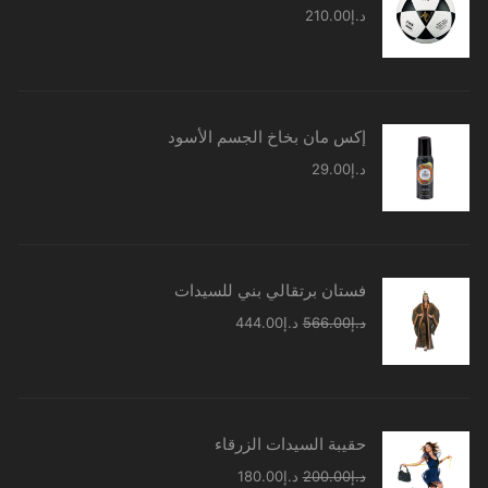
د.إ
210.00
إكس مان بخاخ الجسم الأسود
د.إ
29.00
فستان برتقالي بني للسيدات
السعر
السعر
د.إ
566.00
د.إ
444.00
الأصلي
الحالي
هو:
هو:
د.إ566.00.
د.إ444.00.
حقيبة السيدات الزرقاء
السعر
السعر
د.إ
200.00
د.إ
180.00