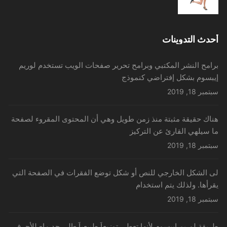
الأصلي
الحالي
هو:
هو:
د.إ200.00.
د.إ180.00.
أحدث التدوينات
برامح النشر المكتبي وبرامح تحرير صفحات الويب تستخدم لوريم
إيبسوم بشكل إفتراضي كنموذج
سبتمبر 18, 2019
هناك حقيقة مثبتة منذ زمن طويل وهي أن المحتوى المقروء لصفحة
ما سيلهي القارئ عن التركيز
سبتمبر 18, 2019
لى الشكل الخارجي للنص أو شكل توضع الفقرات في الصفحة التي
يقرأها. ولذلك يتم استخدام
سبتمبر 18, 2019
طريقة لوريم إيبسوم لأنها تعطي توزيعاَ طبيعياَ -إلى حد ما- للأحرف