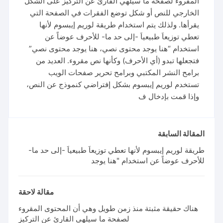
المقروء لصفحة ما سيلهي القارئ عن التركيز على الشكل
الخارجي للنص أو شكل توضع الفقرات في الصفحة التي
يقرأها. ولذلك يتم استخدام طريقة لوريم إيبسوم لأنها
تعطي توزيعاَ طبيعياَ -إلى حد ما- للأحرف عوضاً عن
استخدام “هنا يوجد محتوى نصي، هنا يوجد محتوى نصي”
فتجعلها تبدو (أي الأحرف) وكأنها نص مقروء. العديد من
برامح النشر المكتبي وبرامح تحرير صفحات الويب
تستخدم لوريم إيبسوم بشكل إفتراضي كنموذج عن النص،
وإذا قمت بإدخال ف
المقالة السابقة
طريقة لوريم إيبسوم لأنها تعطي توزيعاَ طبيعياَ -إلى حد ما-
للأحرف عوضاً عن استخدام "هنا يوجد
مقالة لاحقة
هناك حقيقة مثبتة منذ زمن طويل وهي أن المحتوى المقروء
لصفحة ما سيلهي القارئ عن التركيز