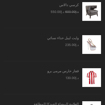
كرسي دالاس
السعر
السعر
د.إ
600.00
د.إ
550.00
الأصلي
الحالي
هو:
هو:
د.إ600.00.
د.إ550.00.
وايت ليبل حذاء نسائي
د.إ
235.00
قفاز حارس مرمى برو
د.إ
130.00
العلامة البيضاء الفودكا المطلقة