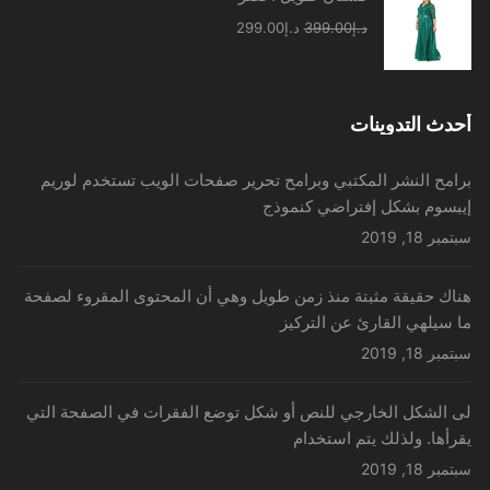
السعر
السعر
د.إ
399.00
د.إ
299.00
الأصلي
الحالي
هو:
هو:
د.إ399.00.
د.إ299.00.
أحدث التدوينات
برامح النشر المكتبي وبرامح تحرير صفحات الويب تستخدم لوريم
إيبسوم بشكل إفتراضي كنموذج
سبتمبر 18, 2019
هناك حقيقة مثبتة منذ زمن طويل وهي أن المحتوى المقروء لصفحة
ما سيلهي القارئ عن التركيز
سبتمبر 18, 2019
لى الشكل الخارجي للنص أو شكل توضع الفقرات في الصفحة التي
يقرأها. ولذلك يتم استخدام
سبتمبر 18, 2019