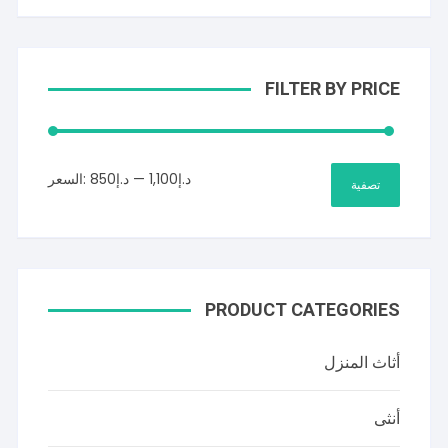
FILTER BY PRICE
أدنى
أعلى
د.إ1,100
—
د.إ850
السعر:
تصفية
سعر
سعر
PRODUCT CATEGORIES
أثاث المنزل
أنثى