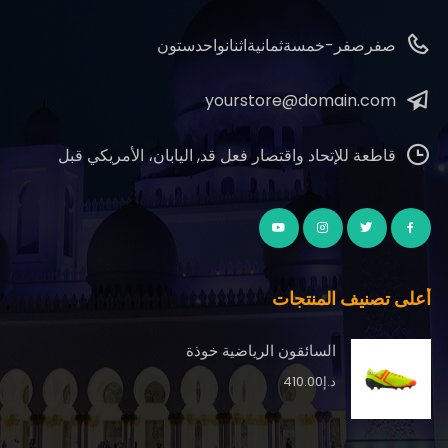
صفرصفر-خمسةثمانيةاثنانواحدستون
yourstore@domain.com
قاطعة للإتحاد واقتصار فعل قد, اليابان، الأمريكي قبل
أعلى تصنيف المنتجات
السائقون الرياضية خوذة
د.إ
410.00