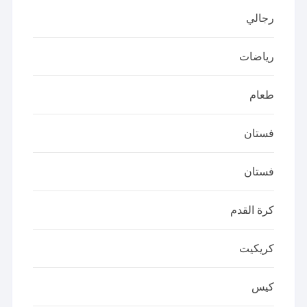
رجالي
رياضات
طعام
فستان
فستان
كرة القدم
كريكيت
كيس