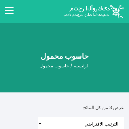
لتجاوز
لى
لمحتوى
حاسوب محمول
الرئيسية
/ حاسوب محمول
عرض ⁦3⁩ من كل النتائج