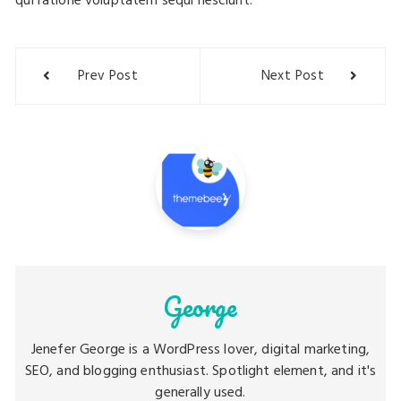
qui ratione voluptatem sequi nesciunt.
Post
Prev Post
Next Post
navigation
George
Jenefer George is a WordPress lover, digital marketing,
SEO, and blogging enthusiast. Spotlight element, and it's
generally used.