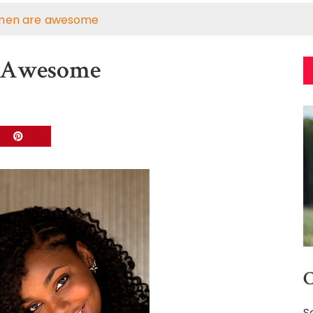
men are awesome
 Awesome
C
S