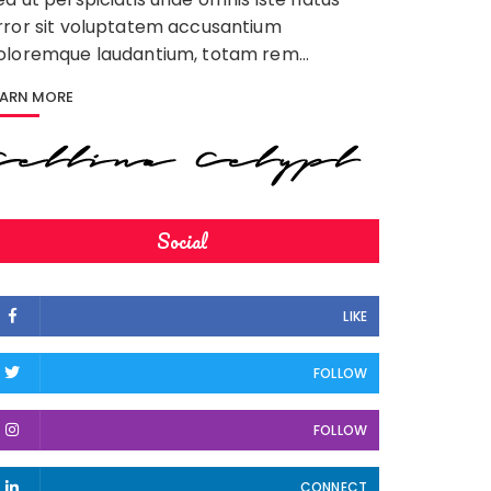
rror sit voluptatem accusantium
oloremque laudantium, totam rem…
EARN MORE
Social
LIKE
FOLLOW
FOLLOW
CONNECT