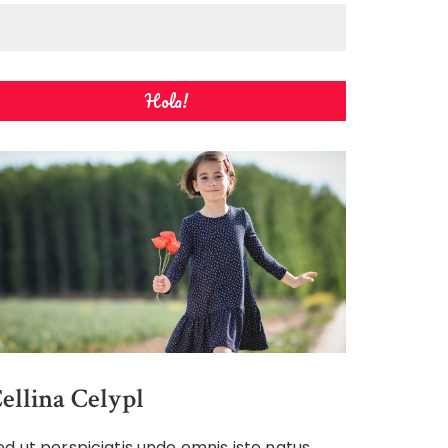
Hola!
ellina Celypl
ed ut perspiciatis unde omnis iste natus