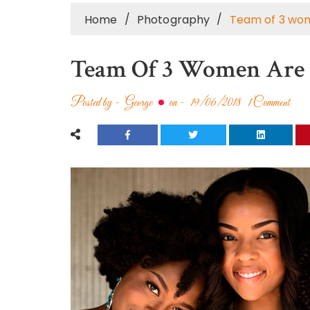
Home
Photography
Team of 3 wo
Team Of 3 Women Are
Posted by -
George
on -
19/06/2018
1 Comment