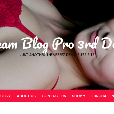
eam Blog Pro 3rd D
JUST ANOTHER THEMEBEEZ DEMO SITES SITE
EGORY
ABOUT US
CONTACT US
SHOP
PURCHASE 