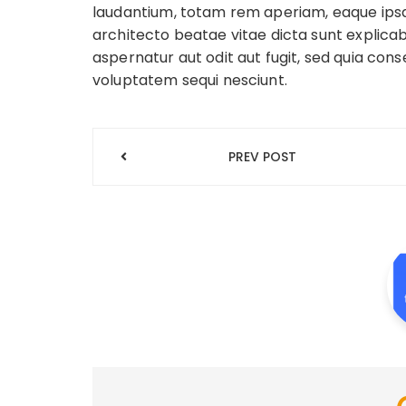
laudantium, totam rem aperiam, eaque ipsa q
architecto beatae vitae dicta sunt explic
aspernatur aut odit aut fugit, sed quia con
voluptatem sequi nesciunt.
Post
PREV POST
navigation