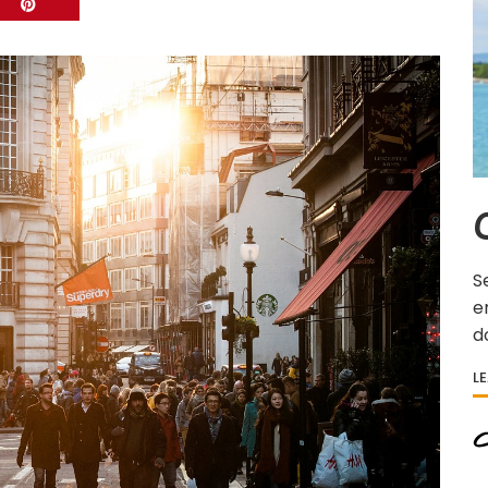
C
S
e
d
L