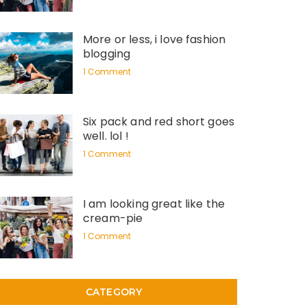
More or less, i love fashion
blogging
1 Comment
Six pack and red short goes
well. lol !
1 Comment
I am looking great like the
cream-pie
1 Comment
CATEGORY