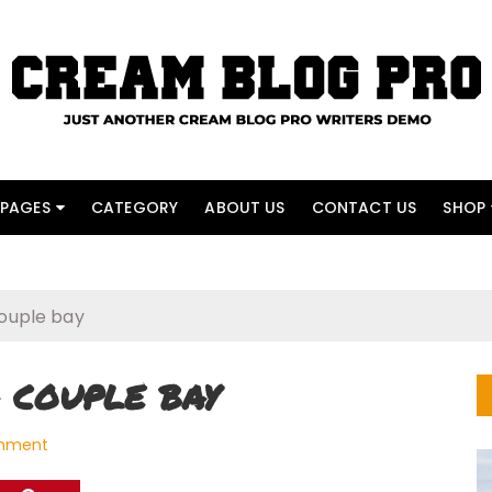
PAGES
CATEGORY
ABOUT US
CONTACT US
SHOP
couple bay
 couple bay
mment