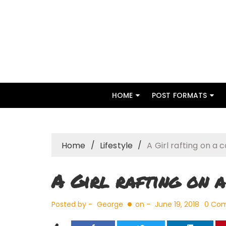
Skip
to
content
HOME
POST FORMATS
Home
Lifestyle
A Girl rafting on a 
A Girl rafting on a
Posted by -
George
on -
June 19, 2018
0 Co