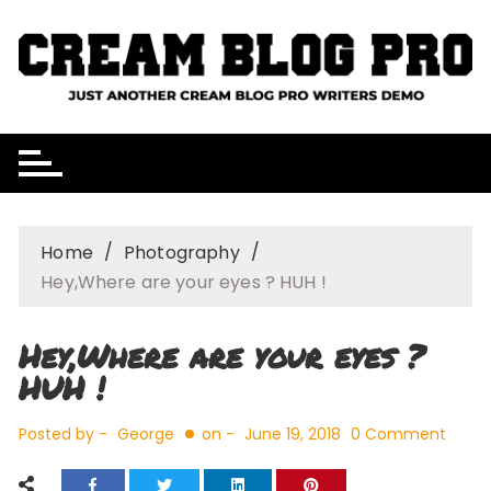
Skip
to
content
Home
Photography
Hey,Where are your eyes ? HUH !
Hey,Where are your eyes ?
HUH !
Posted by -
George
on -
June 19, 2018
0 Comment