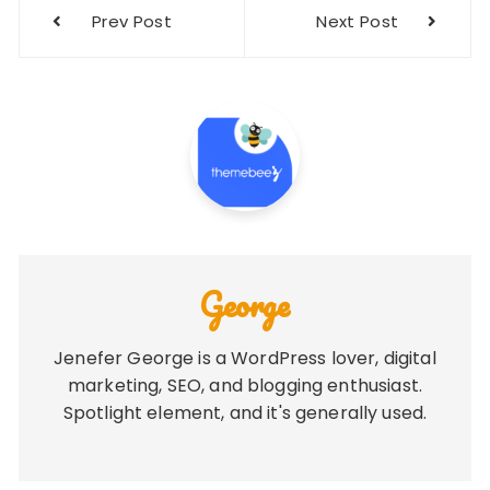
Post
Prev Post
Next Post
navigation
George
Jenefer George is a WordPress lover, digital
marketing, SEO, and blogging enthusiast.
Spotlight element, and it's generally used.