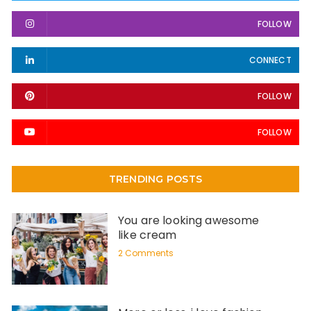
FOLLOW
CONNECT
FOLLOW
FOLLOW
TRENDING POSTS
You are looking awesome
like cream
2 Comments