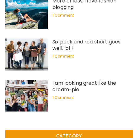
More or less, i love fashion
blogging
1 Comment
Six pack and red short goes
well. lol !
1 Comment
I am looking great like the
cream-pie
1 Comment
CATEGORY