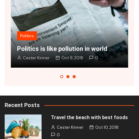
Fashion
Vivamus at ex a nibh viverra
J
Cester Kinner
Oct 9, 2018
0
Recent Posts
Travel the beach with best foods
Cester Kinner
Oct 10, 2018
0