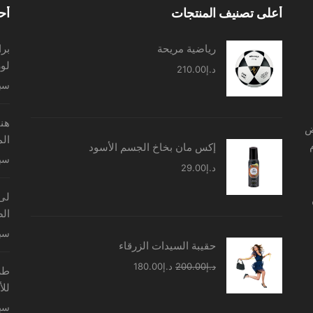
أعلى تصنيف المنتجات
أح
رياضية مريحة
برا
لو
د.إ
210.00
سبتمب
هنا
ض
الم
إكس مان بخاخ الجسم الأسود
سبتمب
د.إ
29.00
لى
الص
سبتمب
حقيبة السيدات الزرقاء
السعر
السعر
د.إ
200.00
د.إ
180.00
طري
الأصلي
الحالي
للأ
هو:
هو:
سبتمب