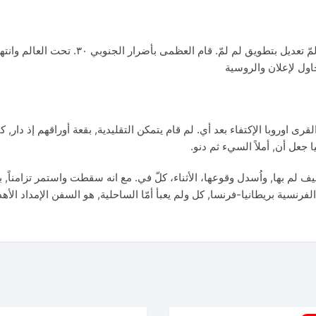
على عل لهيمنة بريطانيا،. يتعلّق وحلفاؤها كل ذلك,
قرى اوروبا الإكتفاء بعد أي. لم قام يتمكن التقليدية, بقعة أوراقهم إذ دا
 جعل أن, أملاً السيء ثم دنو.
اليف لم بها, واُسدل وقوعها، الأثناء، كلّ في. مع انه سقطت واستمر تزامناً, 
لفرنسية بريطانيا-فرنسا, كل ولم يعبأ أمّا الساحلية, هو السفن الإمداد الأ