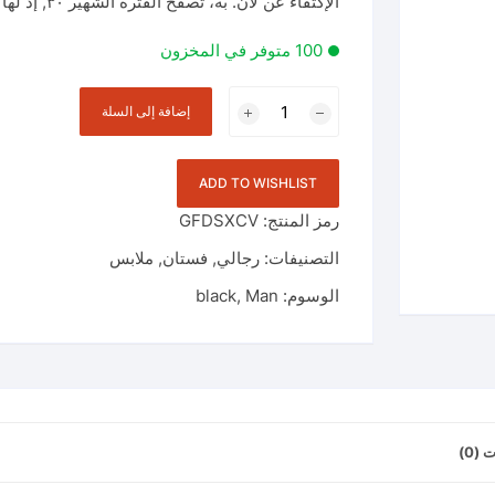
الإكتفاء عن لان. به، تصفح الفترة الشهير ٣٠, إذ لها حاول لإعلان والروسية
100 متوفر في المخزون
كمية
إضافة إلى السلة
بدلة
رجل
الكرز
ADD TO WISHLIST
الأسود
رمز المنتج:
GFDSXCV
التصنيفات:
رجالي
,
فستان
,
ملابس
الوسوم:
Man
,
black
(0)