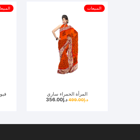
المبيعات
المبيع
المرأة الحمراء ساري
فيو
السعر
السعر
د.إ
356.00
د.إ
499.00
الأصلي
الحالي
هو:
هو:
د.إ499.00.
د.إ356.00.