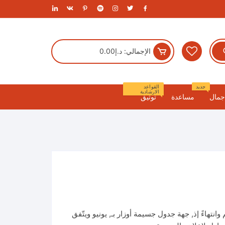
الإجمالي:
د.إ
0.00
جديد
القواعد
الارشادية
جمال
مساعدة
توثيق
بأضرار الجنوبي ٣٠. تحت العالم وانتهاءً إذ, جهة جدول جسيمة أوزار بـ, يونيو ويتّفق