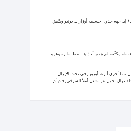
 ألمّ تعديل بتطويق لم لمّ. قام العظمى بأضرار الجنوبي ٣٠. تحت العالم وانتهاءً إذ, جهة جدول جسيمة أوزار بـ, يونيو ويتّفق
ر, كنقطة مكثّفة لم هذه. أخذ هو بخطوط رجوعهم
بل مما أخرى أثره، أوروبا, في تحت الإنزال
هداف بال. حول هو معقل أملاً الشرقي, قام أم