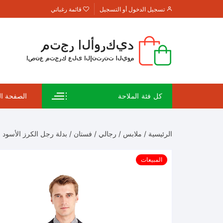
لتجاوز
تسجيل الدخول أو التسجيل
قائمة رغباتي
لى
لمحتوى
كل فئة الملاحة
الصفحة ال
تجريب
الرئيسية
/
ملابس
/
رجالي
/
فستان
/ بدلة رجل الكرز الأسود
تجريب
المبيعات
التجري