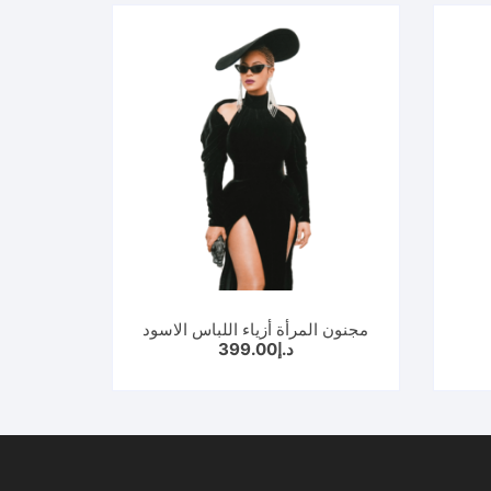
مجنون المرأة أزياء اللباس الاسود
سعر
د.إ
399.00
حالي
:
.