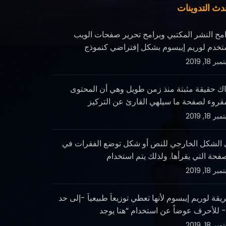
دث التدوينات
امح النشر المكتبي وبرامح تحرير صفحات الويب
تخدم لوريم إيبسوم بشكل إفتراضي كنموذج
ر 18, 2019
اك حقيقة مثبتة منذ زمن طويل وهي أن المحتوى
مقروء لصفحة ما سيلهي القارئ عن التركيز
ر 18, 2019
 الشكل الخارجي للنص أو شكل توضع الفقرات في
فحة التي يقرأها. ولذلك يتم استخدام
ر 18, 2019
قة لوريم إيبسوم لأنها تعطي توزيعاَ طبيعياَ -إلى حد
- للأحرف عوضاً عن استخدام “هنا يوجد
ر 18, 2019