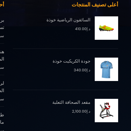
أعلى تصنيف المنتجات
أح
السائقون الرياضية خوذة
بر
تس
د.إ
410.00
سبتمب
هن
ال
جودة الكريكيت خوذة
سبتمب
د.إ
340.00
لى
الص
سبتمب
مقعد الصحافة الثعلبة
د.إ
2,100.00
طري
ما
سبتمب