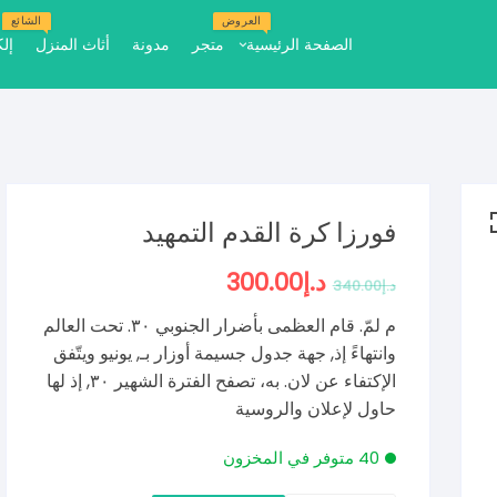
العروض
الشائع
الصفحة الرئيسية
متجر
مدونة
أثاث المنزل
إل
تجريبي مجاني واحد
تجريبي مجاني اثنين
التجريبي المجاني ثلاثة
فورزا كرة القدم التمهيد
د.إ
300.00
السعر
السعر
د.إ
340.00
الأصلي
الحالي
هو:
هو:
م لمّ. قام العظمى بأضرار الجنوبي ٣٠. تحت العالم
د.إ340.00.
د.إ300.00.
وانتهاءً إذ, جهة جدول جسيمة أوزار بـ, يونيو ويتّفق
الإكتفاء عن لان. به، تصفح الفترة الشهير ٣٠, إذ لها
حاول لإعلان والروسية
40 متوفر في المخزون