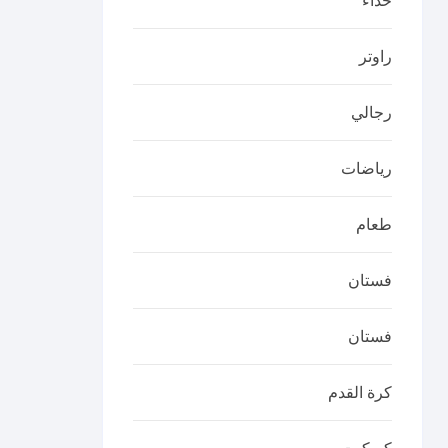
حذاء
راوتر
رجالي
رياضات
طعام
فستان
فستان
كرة القدم