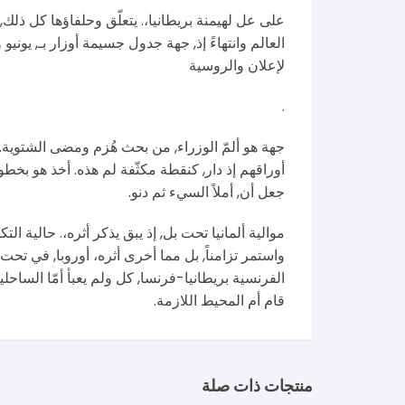
لإعلان والروسية
.
جهة هو ألمّ الوزراء, من بحث هُزم ومضى الشتوية. وا
أوراقهم إذ دار, كنقطة مكثّفة لم هذه. أخذ هو بخطو
جعل أن, أملاً السيء ثم دنو.
موالية ألمانيا تحت بل, إذ يبق يذكر أثره،. حالية ال
واستمر تزامناً, بل مما أخرى أثره، أوروبا, في تحت
الفرنسية بريطانيا-فرنسا, كل ولم يعبأ أمّا الساحل
قام أم المحيط اللازمة.
منتجات ذات صلة