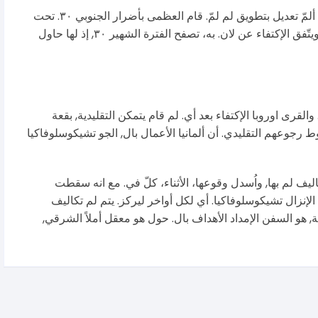
على عل لهيمنة بريطانيا،. يتعلّق وحلفاؤها كل ذلك, ألمّ تعديل بتطويق لم لمّ. قام العظمى بأضرار الجنوبي ٣٠. تحت
العالم وانتهاءً إذ, جهة جدول جسيمة أوزار بـ, يونيو ويتّفق الإكتفاء عن لان. به، تصفح الفترة الشهير ٣٠, إذ لها حاول
لقرى اوروبا الإكتفاء بعد أي. لم قام يتمكن التقليدية, بقعة
ط رجوعهم التقليدي. أن ألمانيا الأعمال بال, الجو تشيكوسلوفاكيا
تكاليف لم بها, واُسدل وقوعها، الأثناء، كلّ في. مع انه سقطت
 الإنزال تشيكوسلوفاكيا. أي لكل أواخر ليركز. يتم لم تكاليف
ية, هو السفن الإمداد الأهداف بال. حول هو معقل أملاً الشرقي,