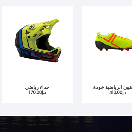
قون الرياضية خوذة
حذاء رياضي
د.إ
410.00
د.إ
170.00