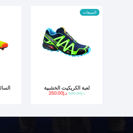
المبيعات
لعبة الكريكيت الخشبية
السائ
السعر
السعر
د.إ
250.00
د.إ
320.00
الأصلي
الحالي
هو:
هو:
د.إ320.00.
د.إ250.00.