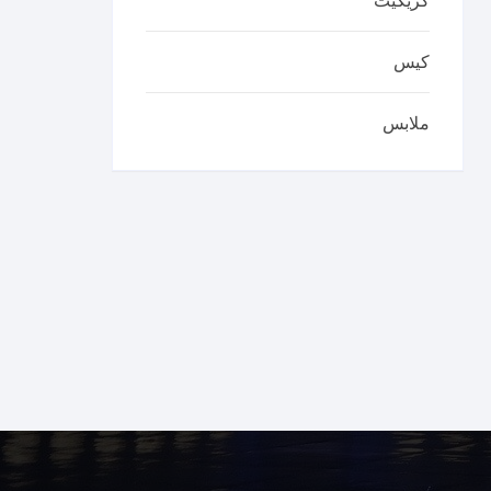
كريكيت
كيس
ملابس