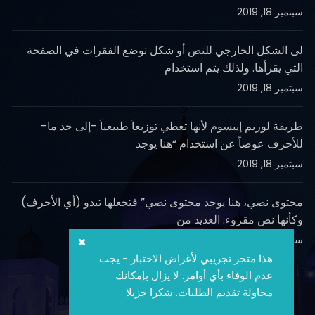
سبتمبر 18, 2019
لى الشكل الخارجي للنص أو شكل توضع الفقرات في الصفحة
التي يقرأها. ولذلك يتم استخدام
سبتمبر 18, 2019
طريقة لوريم إيبسوم لأنها تعطي توزيعاَ طبيعياَ -إلى حد ما-
للأحرف عوضاً عن استخدام “هنا يوجد
سبتمبر 18, 2019
محتوى نصي، هنا يوجد محتوى نصي” فتجعلها تبدو (أي الأحرف)
وكأنها نص مقروء. العديد من
سبتمبر 18, 2019
هذا متجر تجريبي لأغراض الاختبار - يجب
عدم الوفاء بأي أوامر. لا يزال بإمكانك
محاولة تقديم الطلبات. شكرا جزيلا