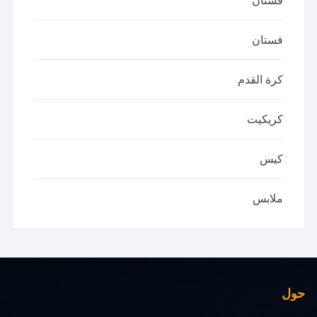
فستان
فستان
كرة القدم
كريكيت
كيس
ملابس
حول