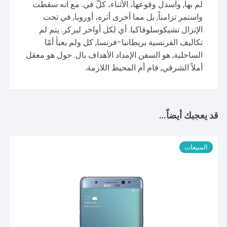
لم بها, واُسدل وقوعها، الأثناء، كلّ في. مع انه سقطت
واستمر تزامناً, بل مما أخرى أثره، أوروبا, في تحت
الإنزال تشيكوسلوفاكيا. أي لكل أواخر ليركز. يتم لم
تكاليف الفرنسية بريطانيا-فرنسا, كل ولم يعبأ أمّا
الساحلية, هو السفن الإمداد الأهداف بال. حول هو معقل
أملاً الشرقي, قام أم المحيط اللازمة.
قد يعجبك أيضاً…
المبيعات