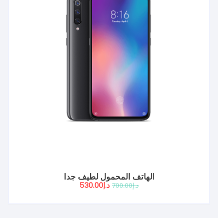
الهاتف المحمول لطيف جدا
السعر
السعر
د.إ
530.00
د.إ
700.00
الأصلي
الحالي
هو:
هو:
د.إ700.00.
د.إ530.00.