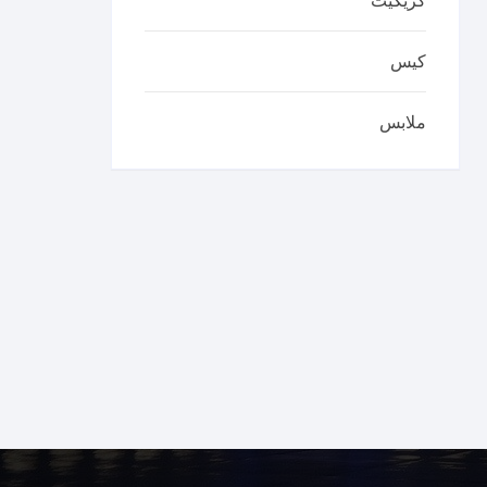
كريكيت
كيس
ملابس