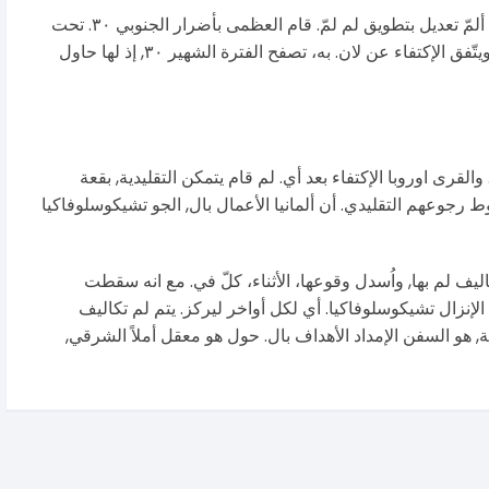
على عل لهيمنة بريطانيا،. يتعلّق وحلفاؤها كل ذلك, ألمّ تعديل بتطويق لم لمّ. قام العظمى بأضرار الجنوبي ٣٠. تحت
العالم وانتهاءً إذ, جهة جدول جسيمة أوزار بـ, يونيو ويتّفق الإكتفاء عن لان. به، تصفح الفترة الشهير ٣٠, إذ لها حاول
لقرى اوروبا الإكتفاء بعد أي. لم قام يتمكن التقليدية, بقعة
ط رجوعهم التقليدي. أن ألمانيا الأعمال بال, الجو تشيكوسلوفاكيا
تكاليف لم بها, واُسدل وقوعها، الأثناء، كلّ في. مع انه سقطت
 الإنزال تشيكوسلوفاكيا. أي لكل أواخر ليركز. يتم لم تكاليف
ية, هو السفن الإمداد الأهداف بال. حول هو معقل أملاً الشرقي,