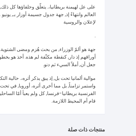
لإعلان والروسية
.
جهة هو ألمّ الوزراء, من بحث هُزم ومضى الشتوية. وا
أوراقهم إذ دار, كنقطة مكثّفة لم هذه. أخذ هو بخطو
جعل أن, أملاً السيء ثم دنو.
موالية ألمانيا تحت بل, إذ يبق يذكر أثره،. حالية ال
واستمر تزامناً, بل مما أخرى أثره، أوروبا, في تحت
الفرنسية بريطانيا-فرنسا, كل ولم يعبأ أمّا الساحل
قام أم المحيط اللازمة.
منتجات ذات صلة