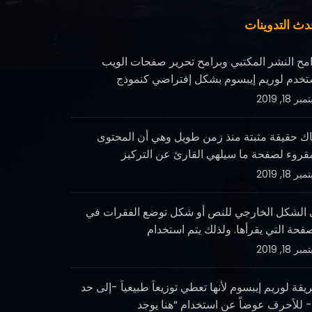
دث التدوينات
امح النشر المكتبي وبرامح تحرير صفحات الويب
تخدم لوريم إيبسوم بشكل إفتراضي كنموذج
ر 18, 2019
اك حقيقة مثبتة منذ زمن طويل وهي أن المحتوى
مقروء لصفحة ما سيلهي القارئ عن التركيز
ر 18, 2019
 الشكل الخارجي للنص أو شكل توضع الفقرات في
فحة التي يقرأها. ولذلك يتم استخدام
ر 18, 2019
قة لوريم إيبسوم لأنها تعطي توزيعاَ طبيعياَ -إلى حد
- للأحرف عوضاً عن استخدام “هنا يوجد