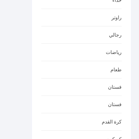
حذاء
راوتر
رجالي
رياضات
طعام
فستان
فستان
كرة القدم