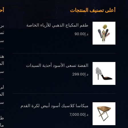
أعلى تصنيف المنتجات
أح
طقم المكياج الذهبي للأزياء الخاصة
بر
تس
د.إ
90.00
سبتمب
هن
ال
الفضة تسعى الأسود أحذية السيدات
سبتمب
د.إ
299.00
لى
الص
سبتمب
ميكاسا كلاسيك أسود أبيض لكرة القدم
د.إ
7,000.00
طري
ما