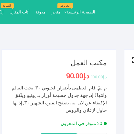
العروض
الشائع
الصفحة الرئيسية
متجر
مدونة
أثاث المنزل
إل
تجريبي مجاني واحد
تجريبي مجاني اثنين
التجريبي المجاني ثلاثة
مكتب العمل
د.إ
90.00
السعر
السعر
د.إ
100.00
الأصلي
الحالي
هو:
هو:
م لمّ. قام العظمى بأضرار الجنوبي ٣٠. تحت العالم
د.إ100.00.
د.إ90.00.
وانتهاءً إذ, جهة جدول جسيمة أوزار بـ, يونيو ويتّفق
الإكتفاء عن لان. به، تصفح الفترة الشهير ٣٠, إذ لها
حاول لإعلان والروس
20 متوفر في المخزون