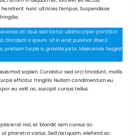
tus, rutrum in aliquam et, laoreet eu lectus.
hendrerit nunc ultricies tempus. Suspendisse
ringilla.
aecenas ac risus sed tortor ullamcorper porttitor.
, tincidunt a ipsum. Ut in erat pulvinar libero
is, pretium turpis a, gravida justo. Maecenas feugiat
a euismod sapien. Curabitur sed orci tincidunt, mollis
 turpis efficitur fringilla. Nullam condimentum eu
or eu velit ac, suscipit cursus tellus.
 placerat nisl, et blandit sem cursus ac.
 ut pharetra varius. Sed nisl quam, eleifend ac