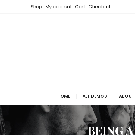
Skip
Shop
My account
Cart
Checkout
to
content
HOME
ALL DEMOS
ABOUT
BEING A