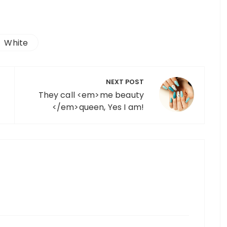
White
NEXT POST
They call <em>me beauty
</em>queen, Yes I am!