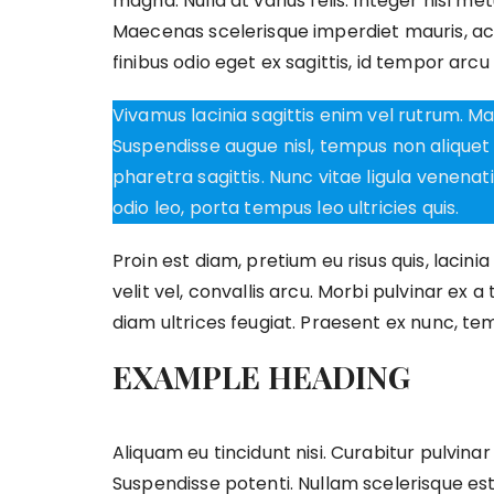
magna. Nulla at varius felis. Integer nisl me
Maecenas scelerisque imperdiet mauris, ac 
finibus odio eget ex sagittis, id tempor arcu f
Vivamus lacinia sagittis enim vel rutrum. M
Suspendisse augue nisl, tempus non aliquet a
pharetra sagittis. Nunc vitae ligula venenat
odio leo, porta tempus leo ultricies quis.
Proin est diam, pretium eu risus quis, lacini
velit vel, convallis arcu. Morbi pulvinar ex a
diam ultrices feugiat. Praesent ex nunc, temp
EXAMPLE HEADING
Aliquam eu tincidunt nisi. Curabitur pulvinar
Suspendisse potenti. Nullam scelerisque est