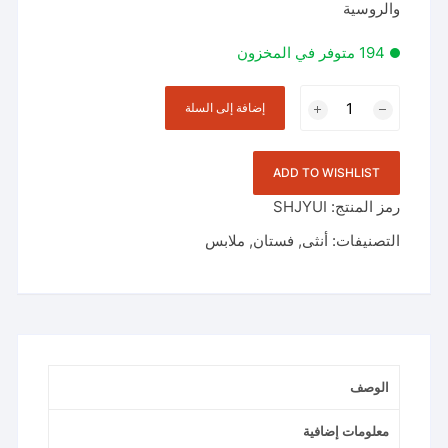
والروسية
194 متوفر في المخزون
كمية
إضافة إلى السلة
فستان
برتقالي
بني
ADD TO WISHLIST
للسيدات
رمز المنتج:
SHJYUI
التصنيفات:
أنثى
,
فستان
,
ملابس
الوصف
معلومات إضافية