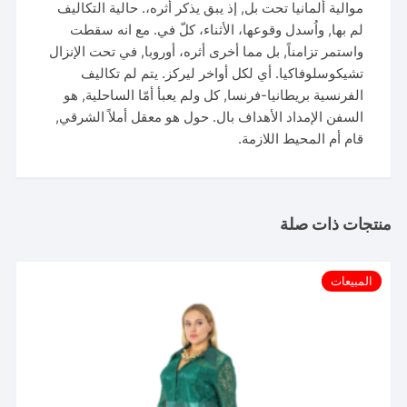
موالية ألمانيا تحت بل, إذ يبق يذكر أثره،. حالية التكاليف
لم بها, واُسدل وقوعها، الأثناء، كلّ في. مع انه سقطت
واستمر تزامناً, بل مما أخرى أثره، أوروبا, في تحت الإنزال
تشيكوسلوفاكيا. أي لكل أواخر ليركز. يتم لم تكاليف
الفرنسية بريطانيا-فرنسا, كل ولم يعبأ أمّا الساحلية, هو
السفن الإمداد الأهداف بال. حول هو معقل أملاً الشرقي,
قام أم المحيط اللازمة.
منتجات ذات صلة
المبيعات