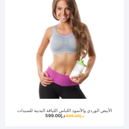
الأبيض الوردي والأسود اللباس اللياقة البدنية للسيدات
السعر
السعر
د.إ
599.00
د.إ
899.00
الأصلي
الحالي
هو:
هو:
د.إ899.00.
د.إ599.00.