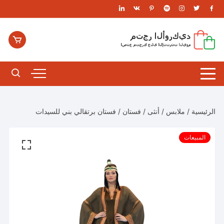
لتجاوز
لى
لمحتوى
الرئيسية
/
ملابس
/
أنثى
/
فستان
/ فستان برتقالي بني للسيدات
المبيعات