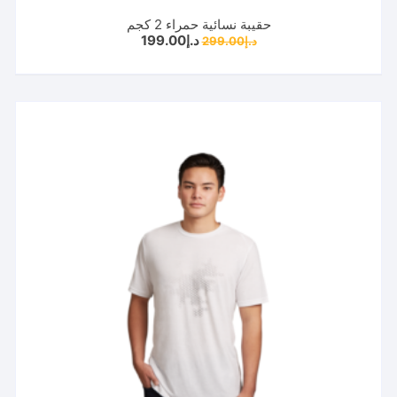
حقيبة نسائية حمراء 2 كجم
السعر
السعر
د.إ
199.00
د.إ
299.00
الأصلي
الحالي
هو:
هو:
د.إ299.00.
د.إ199.00.