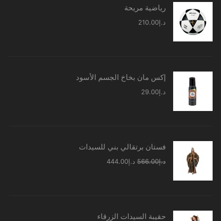
رياضية مريحة
د.إ
210.00
إكس مان بخاخ الجسم الأسود
د.إ
29.00
فستان برتقالي بني للسيدات
السعر
السعر
د.إ
566.00
د.إ
444.00
الأصلي
الحالي
هو:
هو:
د.إ566.00.
د.إ444.00.
حقيبة السيدات الزرقاء