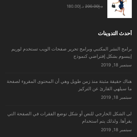
السعر
السعر
د.إ
200.00
د.إ
180.00
الأصلي
الحالي
هو:
هو:
د.إ200.00.
د.إ180.00.
أحدث التدوينات
برامح النشر المكتبي وبرامح تحرير صفحات الويب تستخدم لوريم
إيبسوم بشكل إفتراضي كنموذج
سبتمبر 18, 2019
هناك حقيقة مثبتة منذ زمن طويل وهي أن المحتوى المقروء لصفحة
ما سيلهي القارئ عن التركيز
سبتمبر 18, 2019
لى الشكل الخارجي للنص أو شكل توضع الفقرات في الصفحة التي
يقرأها. ولذلك يتم استخدام
سبتمبر 18, 2019