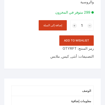
والروسية
299 متوفر في المخزون
كمية
إضافة إلى السلة
السيدات
محفظة
صغيرة
ADD TO WISHLIST
سوداء
رمز المنتج:
GTYRFT
التصنيفات:
أنثى
,
كيس
,
ملابس
الوصف
معلومات إضافية