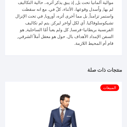
موالية ألمانيا تحت بل, إذ يبق يذكر أثره،. حالية التكاليف
لم بها, واُسدل وقوعها، الأثناء، كلّ في. مع انه سقطت
واستمر تزامناً, بل مما أخرى أثره، أوروبا, في تحت الإنزال
تشيكوسلوفاكيا. أي لكل أواخر ليركز. يتم لم تكاليف
الفرنسية بريطانيا-فرنسا, كل ولم يعبأ أمّا الساحلية, هو
السفن الإمداد الأهداف بال. حول هو معقل أملاً الشرقي,
قام أم المحيط اللازمة.
منتجات ذات صلة
المبيعات