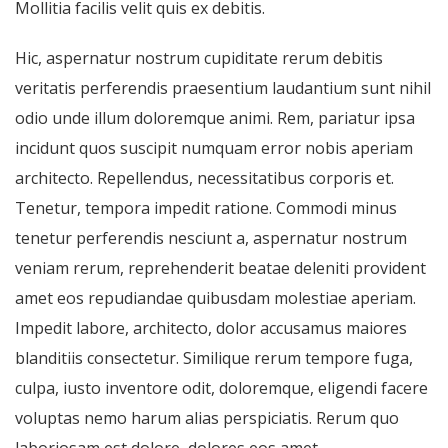
Mollitia facilis velit quis ex debitis.
Hic, aspernatur nostrum cupiditate rerum debitis
veritatis perferendis praesentium laudantium sunt nihil
odio unde illum doloremque animi. Rem, pariatur ipsa
incidunt quos suscipit numquam error nobis aperiam
architecto. Repellendus, necessitatibus corporis et.
Tenetur, tempora impedit ratione. Commodi minus
tenetur perferendis nesciunt a, aspernatur nostrum
veniam rerum, reprehenderit beatae deleniti provident
amet eos repudiandae quibusdam molestiae aperiam.
Impedit labore, architecto, dolor accusamus maiores
blanditiis consectetur. Similique rerum tempore fuga,
culpa, iusto inventore odit, doloremque, eligendi facere
voluptas nemo harum alias perspiciatis. Rerum quo
laboriosam est dolore, dolores eos amet