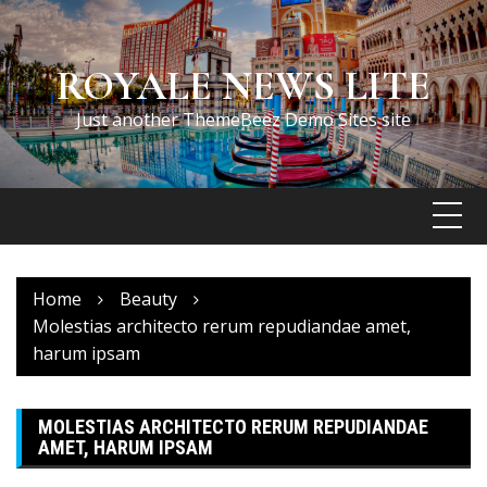
Skip
to
content
ROYALE NEWS LITE
Just another ThemeBeez Demo Sites site
Home
Beauty
Molestias architecto rerum repudiandae amet,
harum ipsam
MOLESTIAS ARCHITECTO RERUM REPUDIANDAE
AMET, HARUM IPSAM