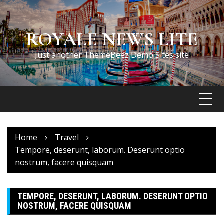
Skip
to
content
ROYALE NEWS LITE
Just another ThemeBeez Demo Sites site
Home
Travel
Tempore, deserunt, laborum. Deserunt optio
nostrum, facere quisquam
TEMPORE, DESERUNT, LABORUM. DESERUNT OPTIO
NOSTRUM, FACERE QUISQUAM