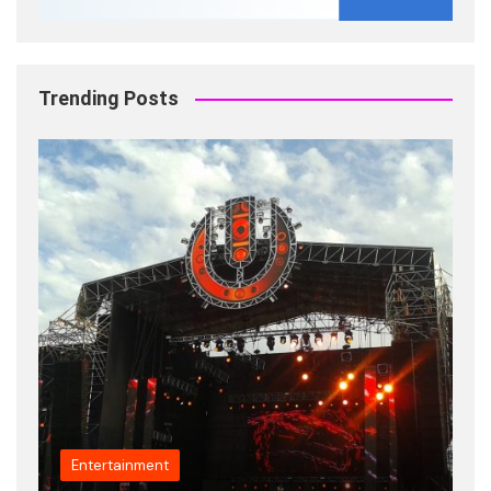
Trending Posts
Fashion
Entertainment
Popula