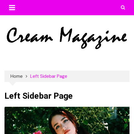
Skip
to
content
Home
Left Sidebar Page
Left Sidebar Page