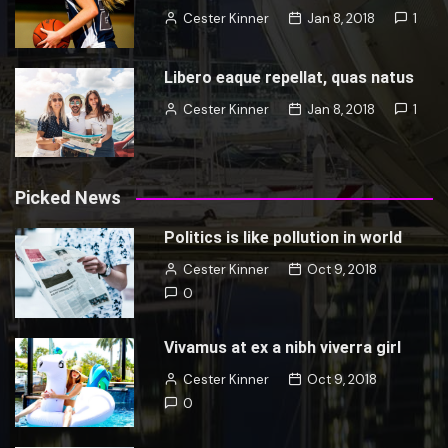
Cester Kinner
Jan 8, 2018
1
Libero eaque repellat, quas natus
Cester Kinner
Jan 8, 2018
1
Picked News
Politics is like pollution in world
Cester Kinner
Oct 9, 2018
0
Vivamus at ex a nibh viverra girl
Cester Kinner
Oct 9, 2018
0