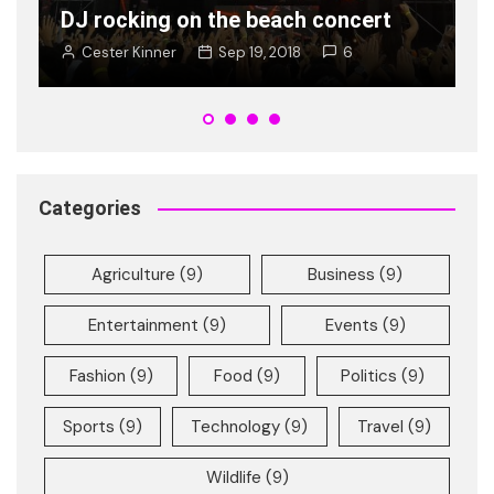
DJ rocking on the beach concert
Ban is 
Cester Kinner
Sep 19, 2018
6
Cester 
Categories
Agriculture
(9)
Business
(9)
Entertainment
(9)
Events
(9)
Fashion
(9)
Food
(9)
Politics
(9)
Sports
(9)
Technology
(9)
Travel
(9)
Wildlife
(9)