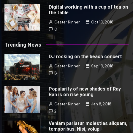
Digital working with a cup of tea on
the table
Cester Kinner
Oct 10, 2018
0
Trending News
DJ rocking on the beach concert
Cester Kinner
Sep 19, 2018
6
Popularity of new shades of Ray
Ban is on rise young
Cester Kinner
Jan 8, 2018
2
Veniam pariatur molestias aliquam,
temporibus. Nisi, volup